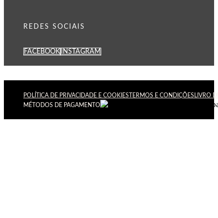
REDES SOCIAIS
FACEBOOK
INSTAGRAM
POLÍTICA DE PRIVACIDADE E COOKIES
TERMOS E CONDIÇÕES
LIVRO 
MÉTODOS DE PAGAMENTO