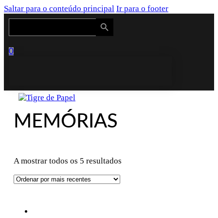
Saltar para o conteúdo principal
Ir para o footer
Search Button
Search
for:
0
MEMÓRIAS
Ordenado
A mostrar todos os 5 resultados
por
mais
recentes