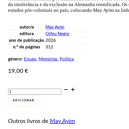
da intolerância e da exclusão na Alemanha reunificada. Os
estudos pós-coloniais no país, colocando May Ayim na linha 
autor/a
May Ayim
editora
Orfeu Negro
ano de publicação
2026
n.º de páginas
312
género:
Ensaio
,
Memórias
,
Política
19,00
€
Quantidade
de
Sem
ADICIONAR
Limites,
Sem
Vergonha
Outros livros de
May Ayim