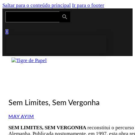
Saltar para o conteúdo principal
Ir para o footer
Search Button
Search
for:
0
Sem Limites, Sem Vergonha
MAY AYIM
SEM LIMITES, SEM VERGONHA
reconstitui o percurso
Alemanha. Publicada postumamente, em 1997, esta obra reún