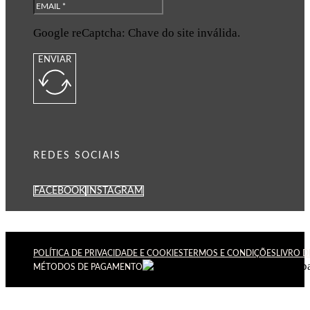
Google reCaptcha: Chave do site inválida.
ENVIAR
REDES SOCIAIS
FACEBOOK
INSTAGRAM
POLÍTICA DE PRIVACIDADE E COOKIES
TERMOS E CONDIÇÕES
LIVRO 
MÉTODOS DE PAGAMENTO