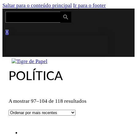
Saltar para o conteúdo principal
Ir para o footer
Search Button
Search
for:
0
POLÍTICA
Ordenado
A mostrar 97–104 de 118 resultados
por
mais
recentes