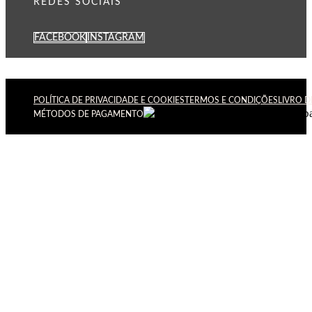
REDES SOCIAIS
FACEBOOK
INSTAGRAM
POLÍTICA DE PRIVACIDADE E COOKIES
TERMOS E CONDIÇÕES
LIVRO 
MÉTODOS DE PAGAMENTO