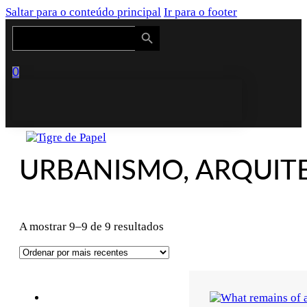
Saltar para o conteúdo principal
Ir para o footer
Search Button
Search
for:
0
URBANISMO, ARQUITE
Ordenado
A mostrar 9–9 de 9 resultados
por
mais
recentes