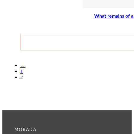
What remains of a 
←
1
2
MORADA