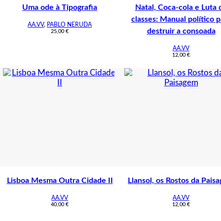
Uma ode à Tipografia
Natal, Coca-cola e Luta 
classes: Manual político p
AA.VV
,
PABLO NERUDA
destruir a consoada
25,00
€
AA.VV
12,00
€
Lisboa Mesma Outra Cidade II
Llansol, os Rostos da Pais
AA.VV
AA.VV
40,00
€
12,00
€