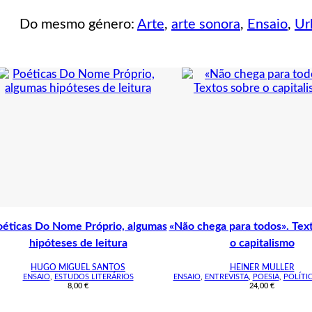
Do mesmo género:
Arte
,
arte sonora
,
Ensaio
,
Ur
éticas Do Nome Próprio, algumas
«Não chega para todos». Tex
hipóteses de leitura
o capitalismo
HUGO MIGUEL SANTOS
HEINER MULLER
ENSAIO
,
ESTUDOS LITERÁRIOS
ENSAIO
,
ENTREVISTA
,
POESIA
,
POLÍTI
8,00
€
24,00
€