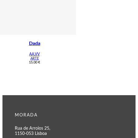
Dada
AA.VV
ARTE
15,00
€
MORADA
Rua de Arroios 25,
1150-053 Lisboa