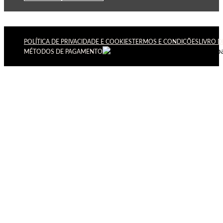
POLÍTICA DE PRIVACIDADE E COOKIES
TERMOS E CONDIÇÕES
LIVRO 
MÉTODOS DE PAGAMENTO