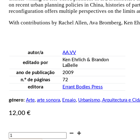
on recent urban planning policies in China, histories of par
reconfiguration offers multiple perspectives on the limits a
With contributions by Rachel Allen, Ava Bromberg, Ken Eh
autor/a
AA.VV
Ken Ehrlich & Brandon
editado por
LaBelle
ano de publicação
2009
n.º de páginas
72
editora
Errant Bodies Press
género:
Arte
,
arte sonora
,
Ensaio
,
Urbanismo, Arquitectura e Cid
12,00
€
Quantidade
de