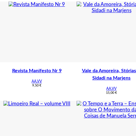
Revista Manifesto Nr 9
Vale da Amoreira, Stórias
Sidadi na Marjens
AA.VV
9,50
€
AA.VV
15,00
€