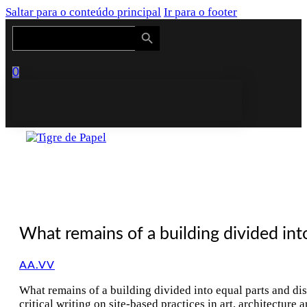
Saltar para o conteúdo principal
Ir para o footer
Search Button
Search
for:
0
What remains of a building divided int
AA.VV
What remains of a building divided into equal parts and di
critical writing on site-based practices in art, architectur