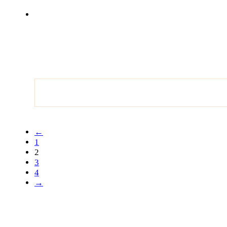
←
1
2
3
4
→