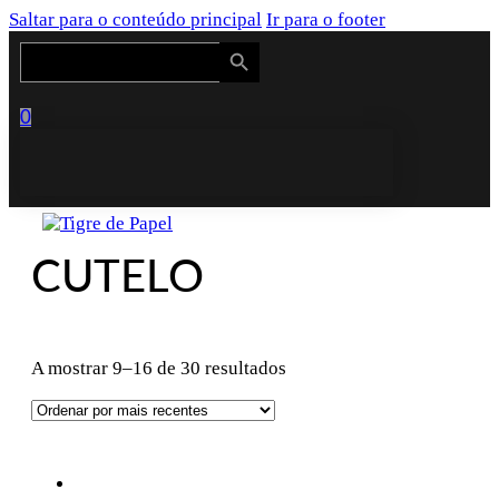
Saltar para o conteúdo principal
Ir para o footer
Search Button
Search
for:
0
CUTELO
Ordenado
A mostrar 9–16 de 30 resultados
por
mais
recentes