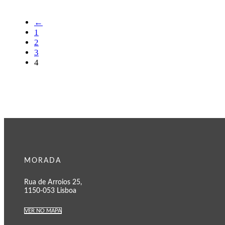
←
1
2
3
4
MORADA
Rua de Arroios 25,
1150-053 Lisboa
VER NO MAPA