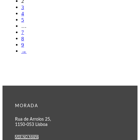
2
3
4
5
…
7
8
9
→
MORADA
Rua de Arroios 25,
1150-053 Lisboa
VER NO MAPA