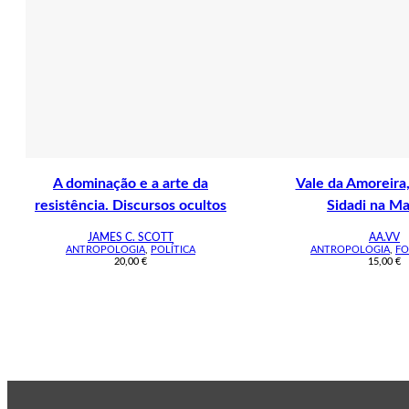
A dominação e a arte da
Vale da Amoreira,
resistência. Discursos ocultos
Sidadi na Ma
JAMES C. SCOTT
AA.VV
ANTROPOLOGIA
,
POLÍTICA
ANTROPOLOGIA
,
FO
20,00
€
15,00
€