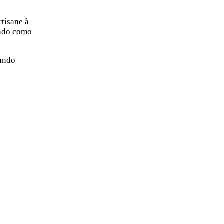
rtisane à
ando como
mundo