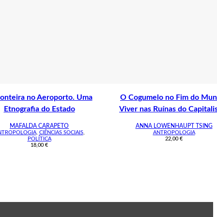
ronteira no Aeroporto. Uma
O Cogumelo no Fim do Mun
Etnografia do Estado
Viver nas Ruínas do Capital
MAFALDA CARAPETO
ANNA LOWENHAUPT TSING
NTROPOLOGIA
,
CIÊNCIAS SOCIAIS
,
ANTROPOLOGIA
POLÍTICA
22,00
€
18,00
€