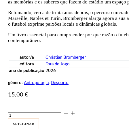
as memórias e os saberes que fazem do estádio um espaço 
Retomando, cerca de trinta anos depois, o percurso iniciad
Marseille, Naples et Turin, Bromberger alarga agora a sua 
o futebol exprime paixões locais e dinâmicas globais.
Um livro essencial para compreender por que razão o futeb
contemporâneo.
autor/a
Christian Bromberger
editora
Fora de Jogo
ano de publicação
2026
género:
Antropologia
,
Desporto
15,00
€
Quantidade
de
Paixão
ADICIONAR