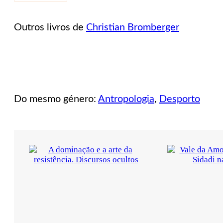
Futebol.
Antropologia
de
Outros livros de
Christian Bromberger
uma
prática
e
de
um
espetáculo
Do mesmo género:
Antropologia
,
Desporto