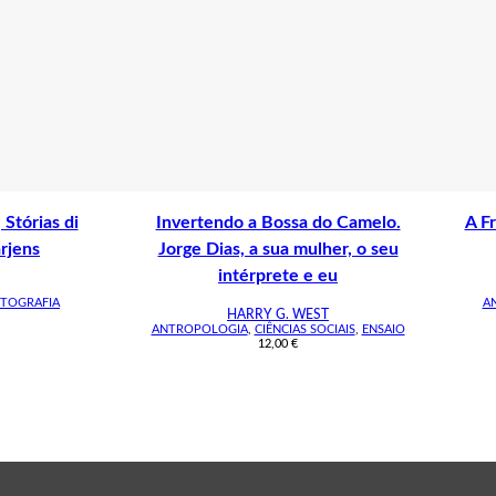
 Stórias di
Invertendo a Bossa do Camelo.
A F
rjens
Jorge Dias, a sua mulher, o seu
intérprete e eu
TOGRAFIA
A
HARRY G. WEST
ANTROPOLOGIA
,
CIÊNCIAS SOCIAIS
,
ENSAIO
12,00
€