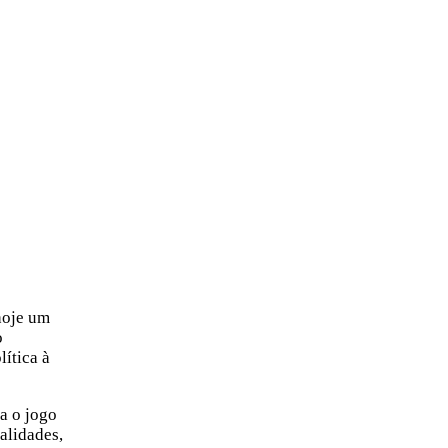
 hoje um
o
ítica à
a o jogo
alidades,