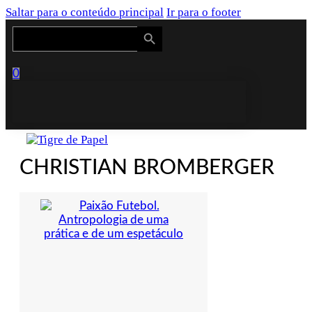
Saltar para o conteúdo principal
Ir para o footer
Search Button
Search
for:
0
CHRISTIAN BROMBERGER