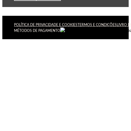
POLÍTICA DE PRIVACIDADE E COOKIES
TERMOS E CONDIÇÕES
LIVRO 
MÉTODOS DE PAGAMENTO