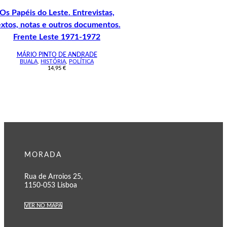
Os Papéis do Leste. Entrevistas,
extos, notas e outros documentos.
Frente Leste 1971-1972
MÁRIO PINTO DE ANDRADE
BUALA
,
HISTÓRIA
,
POLÍTICA
14,95
€
MORADA
Rua de Arroios 25,
1150-053 Lisboa
VER NO MAPA