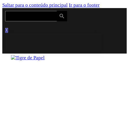
Saltar para o conteúdo principal
Ir para o footer
Search Button
Search
for:
0