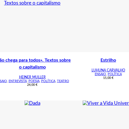
ão chega para todos». Textos sobre
Estrilho
o capitalismo
LUHUNA CARVALHO
ENSAIO
,
POLÍTICA
HEINER MULLER
15,00
€
SAIO
,
ENTREVISTA
,
POESIA
,
POLÍTICA
,
TEATRO
24,00
€