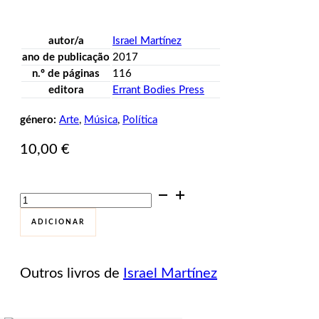
autor/a
Israel Martínez
ano de publicação
2017
n.º de páginas
116
editora
Errant Bodies Press
género:
Arte
,
Música
,
Política
10,00
€
Quantidade
de
Resounding
ADICIONAR
Roar
Outros livros de
Israel Martínez