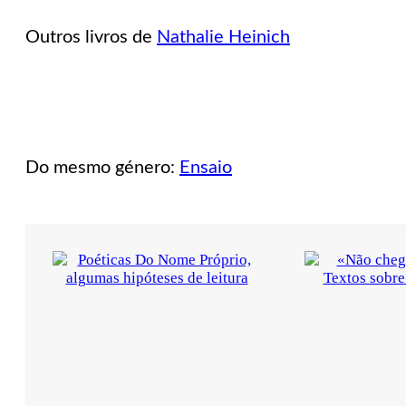
versus
ética,
Outros livros de
Nathalie Heinich
um
diálogo
impossível
Do mesmo género:
Ensaio