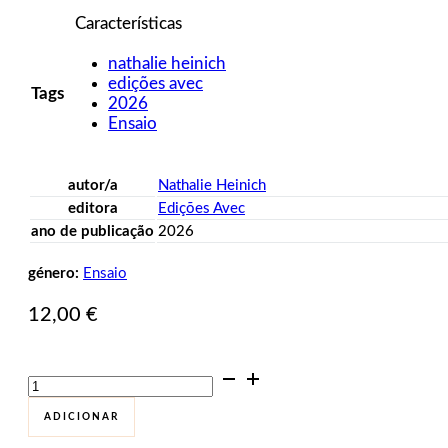
Características
nathalie heinich
edições avec
Tags
2026
Ensaio
autor/a
Nathalie Heinich
editora
Edições Avec
ano de publicação
2026
género:
Ensaio
12,00
€
Quantidade
de
Touradas.
ADICIONAR
Estética