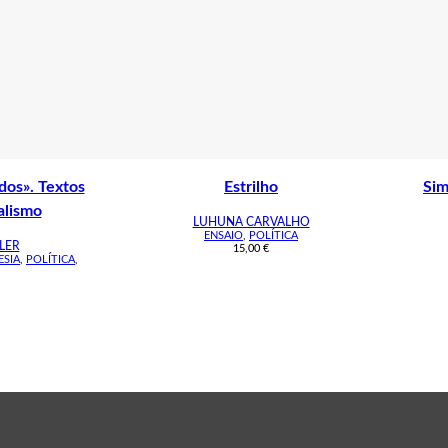
dos». Textos
Estrilho
Sim
alismo
LUHUNA CARVALHO
ENSAIO
,
POLÍTICA
LER
15,00
€
ESIA
,
POLÍTICA
,