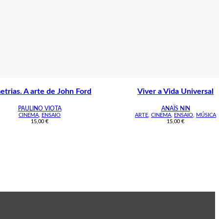
etrias. A arte de John Ford
Viver a Vida Universal
PAULINO VIOTA
ANAÏS NIN
CINEMA
,
ENSAIO
ARTE
,
CINEMA
,
ENSAIO
,
MÚSICA
15,00
€
15,00
€