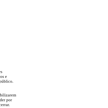
es
vos e
público.
obilizarem
der por
errar.