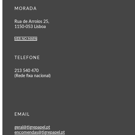
MORADA
Rua de Arroios 25,
1150-053 Lisboa
VER NO MAPA
TELEFONE
213 540 470
(Rede fixa nacional)
EMAIL
geral@tigrepapel.pt
encomendas@tigrepapel.pt