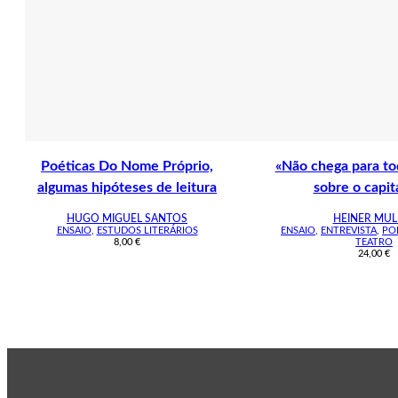
Poéticas Do Nome Próprio,
«Não chega para to
algumas hipóteses de leitura
sobre o capit
HUGO MIGUEL SANTOS
HEINER MUL
ENSAIO
,
ESTUDOS LITERÁRIOS
ENSAIO
,
ENTREVISTA
,
PO
8,00
€
TEATRO
24,00
€