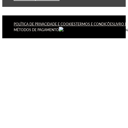
POLÍTICA DE PRIVACIDADE E COOKIES
TERMOS E CONDIÇÕES
LIVRO 
MÉTODOS DE PAGAMENTO