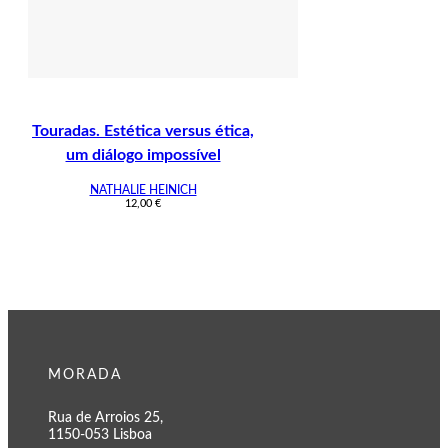
Touradas. Estética versus ética,
um diálogo impossível
NATHALIE HEINICH
12,00
€
MORADA
Rua de Arroios 25,
1150-053 Lisboa