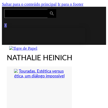
Saltar para o conteúdo principal
Ir para o footer
Search Button
Search
for:
0
NATHALIE HEINICH