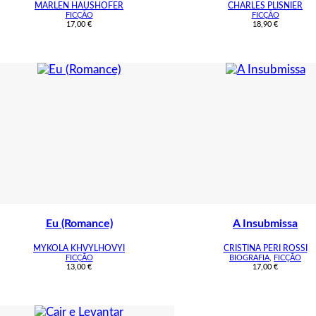
MARLEN HAUSHOFER
CHARLES PLISNIER
FICÇÃO
FICÇÃO
17,00
€
18,90
€
Eu (Romance)
A Insubmissa
MYKOLA KHVYLHOVYI
CRISTINA PERI ROSSI
FICÇÃO
BIOGRAFIA
,
FICÇÃO
13,00
€
17,00
€