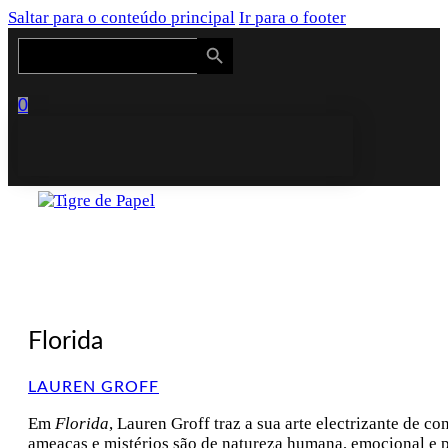
Saltar para o conteúdo principal
Ir para o footer
Search Button
Search
for:
0
Florida
LAUREN GROFF
Em
Florida
, Lauren Groff traz a sua arte electrizante de 
ameaças e mistérios são de natureza humana, emocional e p