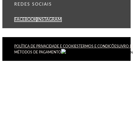
REDES SOCIAIS
FACEBOOK
INSTAGRAM
POLÍTICA DE PRIVACIDADE E COOKIES
TERMOS E CONDIÇÕES
LIVRO 
MÉTODOS DE PAGAMENTO