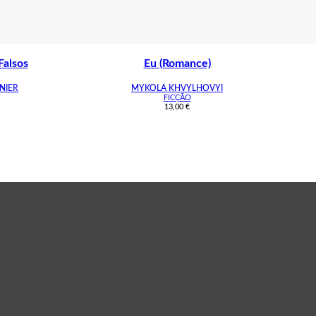
Falsos
Eu (Romance)
NIER
MYKOLA KHVYLHOVYI
FICÇÃO
13,00
€