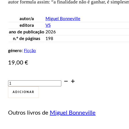
autor formula assim: “a finalidade não é ganhar, é simples
autor/a
Miguel Bonneville
editora
VS
ano de publicação
2026
n.º de páginas
198
género:
Ficção
19,00
€
Quantidade
de
O
ADICIONAR
Ano
que
os
Outros livros de
Miguel Bonneville
Gafanhotos
Comeram