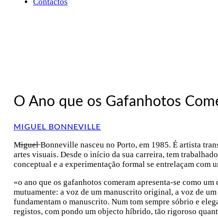
Contactos
O Ano que os Gafanhotos Com
MIGUEL BONNEVILLE
M̶i̶g̶u̶e̶l̶ Bonneville nasceu no Porto, em 1985. É artista tr
artes visuais. Desde o início da sua carreira, tem trabalhad
conceptual e a experimentação formal se entrelaçam com 
«o ano que os gafanhotos comeram apresenta-se como um diá
mutuamente: a voz de um manuscrito original, a voz de um 
fundamentam o manuscrito. Num tom sempre sóbrio e elegante, 
registos, com pondo um objecto híbrido, tão rigoroso quan