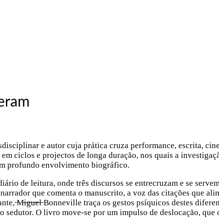
eram
ansdisciplinar e autor cuja prática cruza performance, escrita, ci
o em ciclos e projectos de longa duração, nos quais a investigaç
um profundo envolvimento biográfico.
rio de leitura, onde três discursos se entrecruzam e se serve
narrador que comenta o manuscrito, a voz das citações que al
̶M̶i̶g̶u̶e̶l̶ Bonneville traça os gestos psíquicos destes difere
to sedutor. O livro move-se por um impulso de deslocação, que 