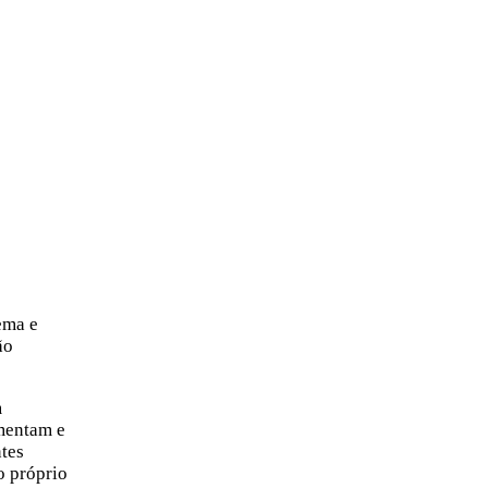
nema e
ão
m
imentam e
ntes
o próprio