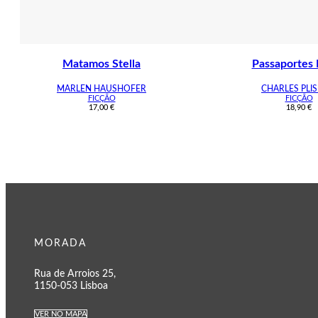
Matamos Stella
Passaportes 
MARLEN HAUSHOFER
CHARLES PLIS
FICÇÃO
FICÇÃO
17,00
€
18,90
€
MORADA
Rua de Arroios 25,
1150-053 Lisboa
VER NO MAPA