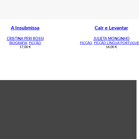
A Insubmissa
Cair e Levantar
CRISTINA PERI ROSSI
JULIETA MONGINHO
BIOGRAFIA
,
FICÇÃO
FICÇÃO
,
FICÇÃO LÍNGUA PORTUGUE
17,00
€
14,00
€