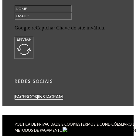
Google reCaptcha: Chave do site inválida.
ENVIAR
REDES SOCIAIS
FACEBOOK
INSTAGRAM
POLÍTICA DE PRIVACIDADE E COOKIES
TERMOS E CONDIÇÕES
LIVRO 
MÉTODOS DE PAGAMENTO