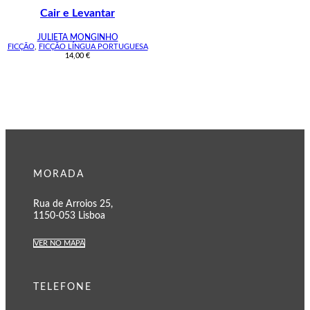
Cair e Levantar
JULIETA MONGINHO
FICÇÃO
,
FICÇÃO LÍNGUA PORTUGUESA
14,00
€
MORADA
Rua de Arroios 25,
1150-053 Lisboa
VER NO MAPA
TELEFONE