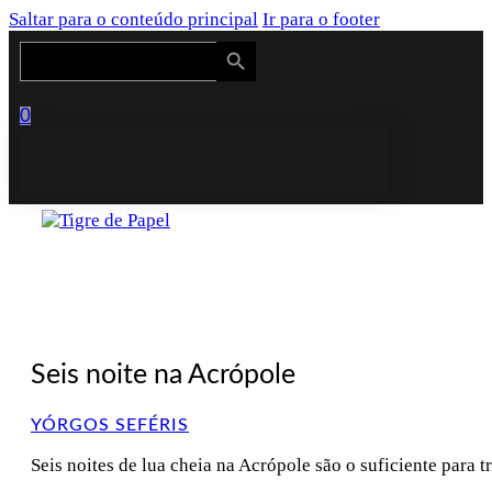
Saltar para o conteúdo principal
Ir para o footer
Search Button
Search
for:
0
Seis noite na Acrópole
YÓRGOS SEFÉRIS
Seis noites de lua cheia na Acrópole são o suficiente para