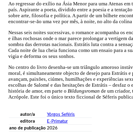
Ao regressar do exílio na Ásia Menor para uma Atenas em t
país. Aspirante a poeta, dividido entre a poesia e a tenta
sobre arte, filosofia e política. A partir de um bilhete enc
encontrar-se-ão uma vez por mês, à noite, no alto da colina 
Nessas seis noites sucessivas, o romance acompanha os enco
e ilhas rochosas onde o mar parece prolongar a vertigem da 
sombra das derrotas nacionais. Estrátis luta contra a se
Cada noite de lua cheia funciona como um ensaio para a sua
vigia e deforma os seus sonhos.
No centro do livro desenha-se um triângulo amoroso instáve
moral, é simultaneamente objecto de desejo para Estrátis e
avançam, paixões, ciúmes, humilhações e experiências sexua
escolhas de Salomé e das hesitações de Estrátis – desfaz o 
história de amor, em parte o
Bildungsroman
de um criador, 
Acrópole. Este foi o único texto ficcional de Séferis publ
autor/a
Yórgos Seféris
editora
E-Primatur
ano de publicação
2026