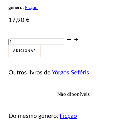
género:
Ficção
17,90
€
Quantidade
de
Seis
ADICIONAR
noite
na
Acrópole
Outros livros de
Yórgos Seféris
Não diponíveis
Do mesmo género:
Ficção