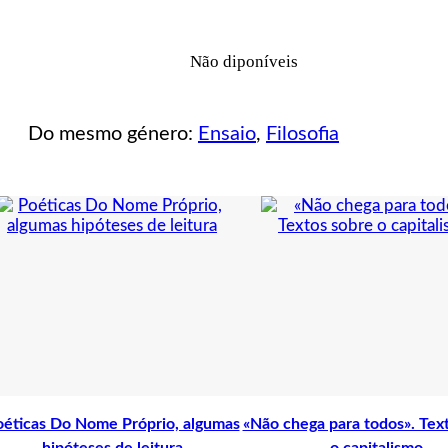
sobre
a
tolerância
Não diponíveis
Do mesmo género:
Ensaio
,
Filosofia
éticas Do Nome Próprio, algumas
«Não chega para todos». Tex
hipóteses de leitura
o capitalismo