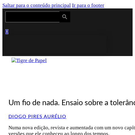
Saltar para o conteúdo principal
Ir para o footer
Search Button
Search
for:
0
Um fio de nada. Ensaio sobre a tolerân
DIOGO PIRES AURÉLIO
Numa nova edição, revista e aumentada com um novo capítul
versões que ele conheceu ao longo dos tempos.