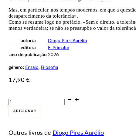
Mas, em particular, nos tempos modernos, em que a questão
desaparecimento da tolerância».
Como se resume logo no prefácio, «Sem o direito, a tolerânc
menos verdadeira: se não se pressupõe o valor da tolerânci
autor/a
Diogo Pires Aurélio
editora
E-Primatur
ano de publicação
2026
género:
Ensaio
,
Filosofia
17,90
€
Quantidade
de
Um
ADICIONAR
fio
de
nada.
Outros livros de
Diogo Pires Aurélio
Ensaio