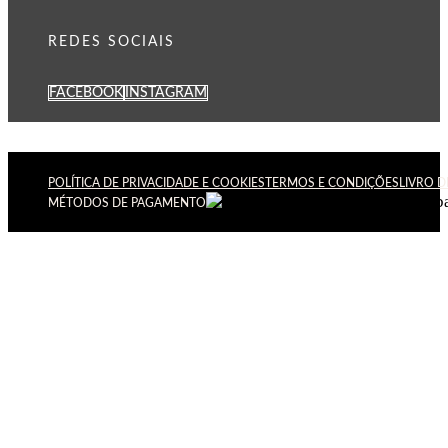
REDES SOCIAIS
FACEBOOK
INSTAGRAM
POLÍTICA DE PRIVACIDADE E COOKIES
TERMOS E CONDIÇÕES
LIVRO 
MÉTODOS DE PAGAMENTO