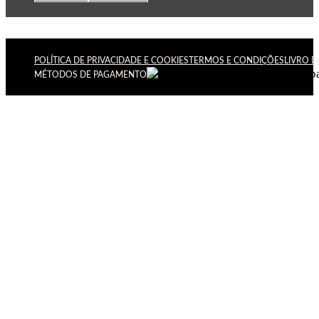
POLÍTICA DE PRIVACIDADE E COOKIES
TERMOS E CONDIÇÕES
LIVRO 
MÉTODOS DE PAGAMENTO