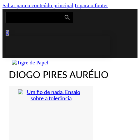
Saltar para o conteúdo principal
Ir para o footer
Search Button
Search
for:
0
DIOGO PIRES AURÉLIO