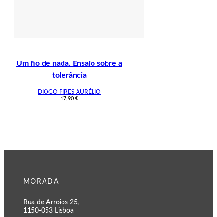
Um fio de nada. Ensaio sobre a
tolerância
DIOGO PIRES AURÉLIO
17,90
€
MORADA
Rua de Arroios 25,
1150-053 Lisboa