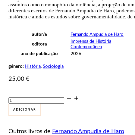
assuntos como o monopólio da violência, a projeção de um
diferentes escritos de Fernando Ampudia de Haro, podemos a
histórica e ainda os estudos sobre governamentalidade, de 
autor/a
Fernando Ampudia de Haro
Imprensa de História
editora
Contemporânea
ano de publicação
2026
género:
História
,
Sociologia
25,00
€
Quantidade
de
Emoções
ADICIONAR
e
poder
na
Outros livros de
Fernando Ampudia de Haro
Península