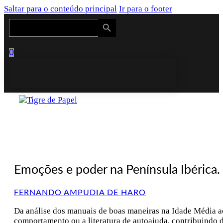
Saltar para o conteúdo principal
Ir para o footer
Search Button
Search
for:
0
Emoções e poder na Península Ibérica. 
FERNANDO AMPUDIA DE HARO
Da análise dos manuais de boas maneiras na Idade Média ao
comportamento ou a literatura de autoajuda, contribuindo d