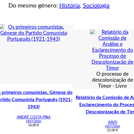
Do mesmo género:
História
,
Sociologia
O processo de
descolonização de
Timor - Livro
 primeiros comunistas. Génese do
Relatório da Comissão de A
rtido Comunista Português (1921-
Esclarecimento do Proce
1943)
Descolonização de Ti
ANDRÉ COSTA PINA
HISTÓRIA
AAVV
16,00
€
HISTÓRIA
25,00
€