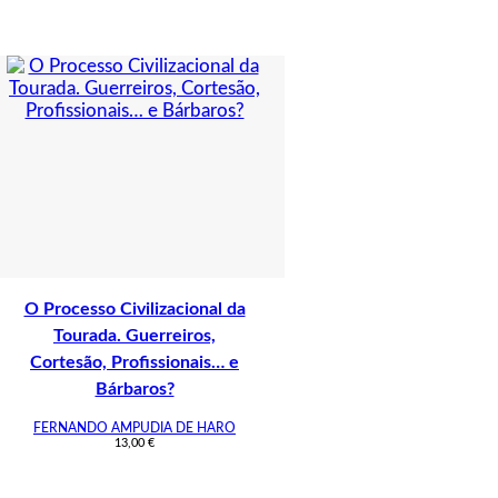
Ibérica.
Ensaios
de
sociologia
histórica
O Processo Civilizacional da
Tourada. Guerreiros,
Cortesão, Profissionais… e
Bárbaros?
FERNANDO AMPUDIA DE HARO
13,00
€