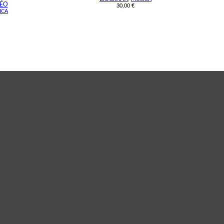
LÉO
30,00
€
ICA