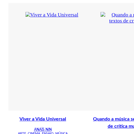
Viver a Vida Universal
Quando a música se
de crítica m
ANAÏS NIN
ARTE
,
CINEMA
,
ENSAIO
,
MÚSICA