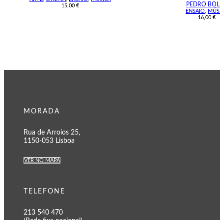
PEDRO BO
15,00
€
ENSAIO
,
MÚS
16,00
€
MORADA
Rua de Arroios 25,
1150-053 Lisboa
VER NO MAPA
TELEFONE
213 540 470