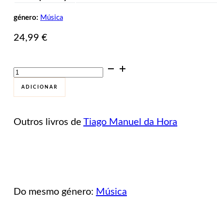
género:
Música
24,99
€
Quantidade
de
Lusitana
ADICIONAR
Musica
Outros livros de
Tiago Manuel da Hora
Do mesmo género:
Música