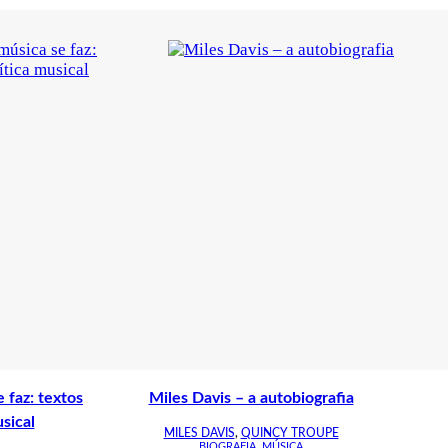
 faz: textos
Miles Davis – a autobiografia
usical
MILES DAVIS
,
QUINCY TROUPE
BIOGRAFIA
,
MÚSICA