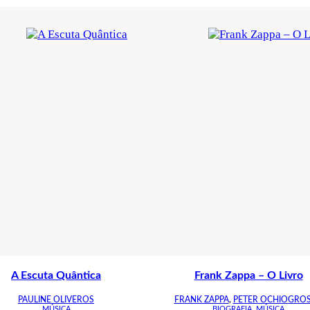
A Escuta Quântica
Frank Zappa – O Livro
PAULINE OLIVEROS
FRANK ZAPPA
,
PETER OCHIOGRO
MÚSICA
BIOGRAFIA
,
MÚSICA