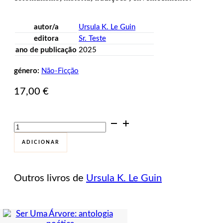
autor/a
Ursula K. Le Guin
editora
Sr. Teste
ano de publicação
2025
género:
Não-Ficção
17,00
€
Quantidade
de
Uma
ADICIONAR
Onda
na
Mente.
Outros livros de
Ursula K. Le Guin
Textos
seleccionados