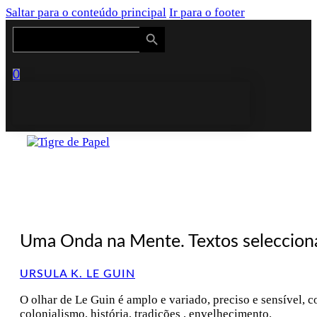
Saltar para o conteúdo principal
Ir para o footer
Search Button
Search
for:
0
Uma Onda na Mente. Textos seleccion
URSULA K. LE GUIN
O olhar de Le Guin é amplo e variado, preciso e sensível, co
colonialismo, história, tradições , envelhecimento.