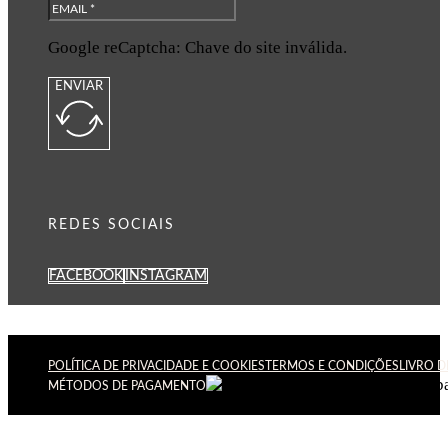
Google reCaptcha: Chave do site inválida.
ENVIAR
REDES SOCIAIS
FACEBOOK
INSTAGRAM
POLÍTICA DE PRIVACIDADE E COOKIES
TERMOS E CONDIÇÕES
LIVRO 
MÉTODOS DE PAGAMENTO