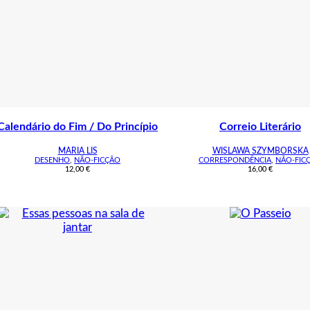
Calendário do Fim / Do Princípio
Correio Literário
MARIA LIS
WISLAWA SZYMBORSKA
DESENHO
,
NÃO-FICÇÃO
CORRESPONDÊNCIA
,
NÃO-FIC
12,00
€
16,00
€