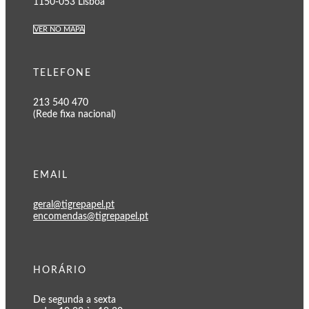
1150-053 Lisboa
VER NO MAPA
TELEFONE
213 540 470
(Rede fixa nacional)
EMAIL
geral@tigrepapel.pt
encomendas@tigrepapel.pt
HORÁRIO
De segunda a sexta