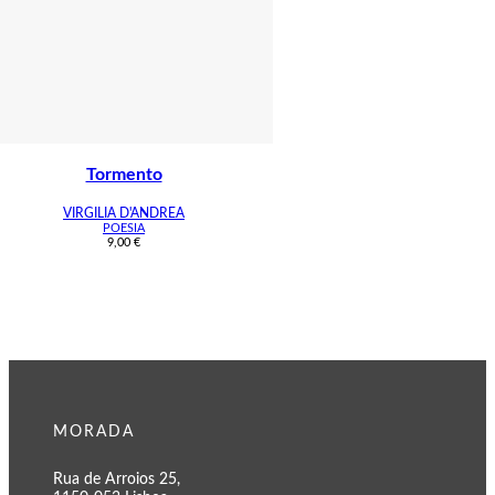
Tormento
VIRGILIA D'ANDREA
POESIA
9,00
€
MORADA
Rua de Arroios 25,