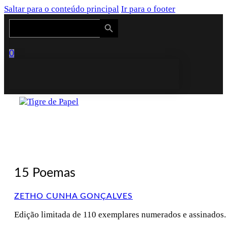
Saltar para o conteúdo principal
Ir para o footer
Search Button
Search
for:
0
15 Poemas
ZETHO CUNHA GONÇALVES
Edição limitada de 110 exemplares numerados e assinados.