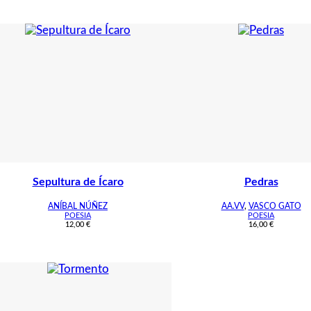
Sepultura de Ícaro
Pedras
ANÍBAL NÚÑEZ
AA.VV
,
VASCO GATO
POESIA
POESIA
12,00
€
16,00
€