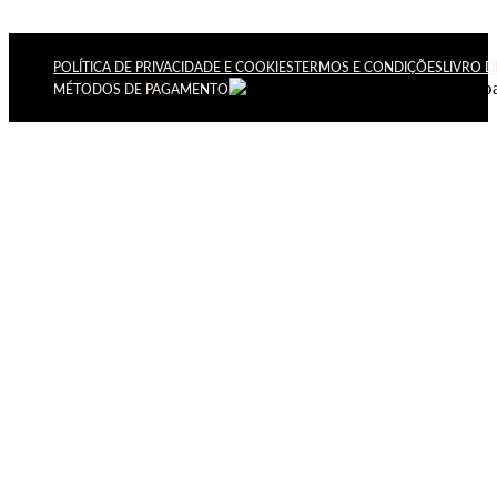
POLÍTICA DE PRIVACIDADE E COOKIES
TERMOS E CONDIÇÕES
LIVRO 
MÉTODOS DE PAGAMENTO