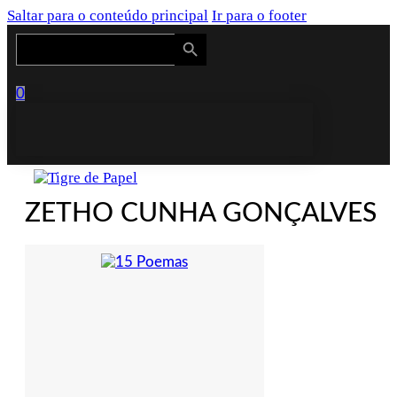
Saltar para o conteúdo principal
Ir para o footer
Search Button
Search
for:
0
ZETHO CUNHA GONÇALVES