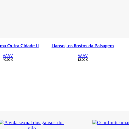
ma Outra Cidade II
Llansol, os Rostos da Paisagem
AA.VV
AA.VV
40,00
€
12,00
€