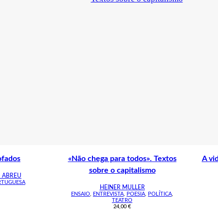
fados
«Não chega para todos». Textos
A vi
sobre o capitalismo
 ABREU
RTUGUESA
HEINER MULLER
ENSAIO
,
ENTREVISTA
,
POESIA
,
POLÍTICA
,
TEATRO
24,00
€