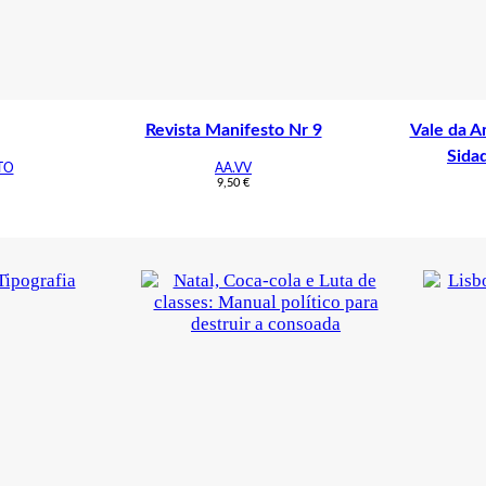
Revista Manifesto Nr 9
Vale da Am
Sida
TO
AA.VV
9,50
€