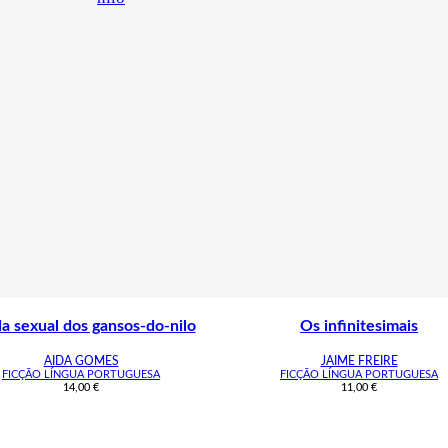
da sexual dos gansos-do-nilo
Os infinitesimais
AIDA GOMES
JAIME FREIRE
FICÇÃO LÍNGUA PORTUGUESA
FICÇÃO LÍNGUA PORTUGUESA
14,00
€
11,00
€