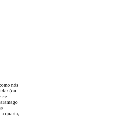
 como nós
idar (ou
e se
 Saramago
as
 a quarta,