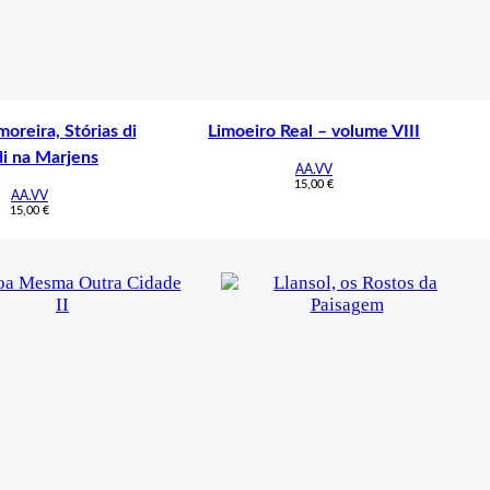
oreira, Stórias di
Limoeiro Real – volume VIII
di na Marjens
AA.VV
15,00
€
AA.VV
15,00
€