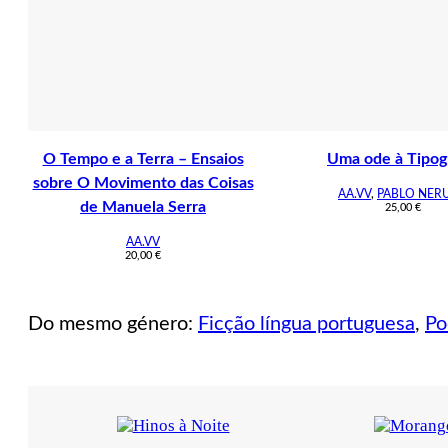
O Tempo e a Terra – Ensaios
Uma ode à Tipog
sobre O Movimento das Coisas
AA.VV
,
PABLO NER
de Manuela Serra
25,00
€
AA.VV
20,00
€
Do mesmo género:
Ficção língua portuguesa
,
Po