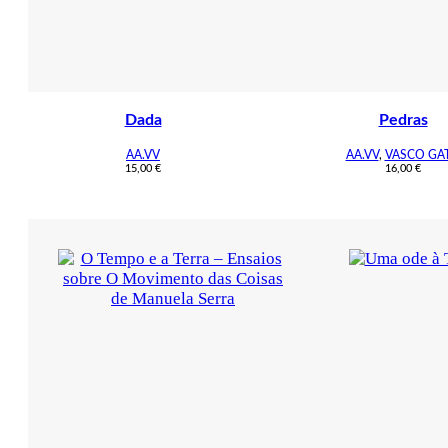
Dada
Pedras
AA.VV
AA.VV
,
VASCO GA
15,00
€
16,00
€