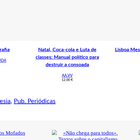
rafia
Natal, Coca-cola e Luta de
Lisboa Mes
classes: Manual político para
UDA
destruir a consoada
AA.VV
12,00
€
esia
,
Pub. Periódicas