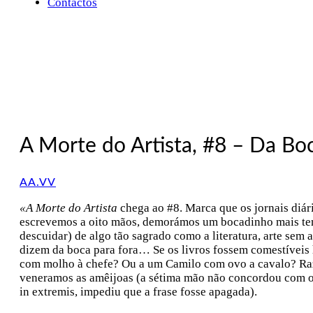
Contactos
A Morte do Artista, #8 – Da Bo
AA.VV
«A Morte do Artista
chega ao #8. Marca que os jornais diá
escrevemos a oito mãos, demorámos um bocadinho mais tem
descuidar) de algo tão sagrado como a literatura, arte sem 
dizem da boca para fora… Se os livros fossem comestíveis
com molho à chefe? Ou a um Camilo com ovo a cavalo? Raz
veneramos as amêijoas (a sétima mão não concordou com o q
in extremis, impediu que a frase fosse apagada).