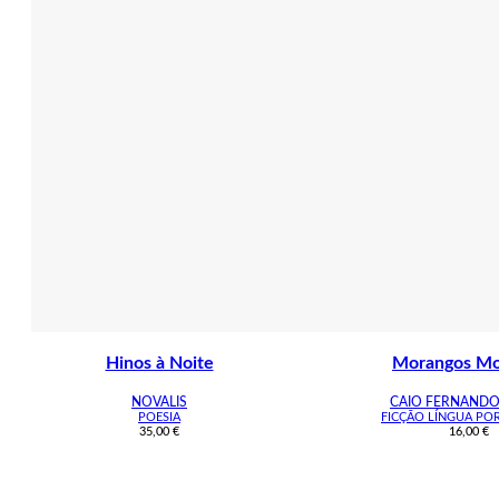
Hinos à Noite
Morangos Mo
NOVALIS
CAIO FERNANDO
POESIA
FICÇÃO LÍNGUA PO
35,00
€
16,00
€