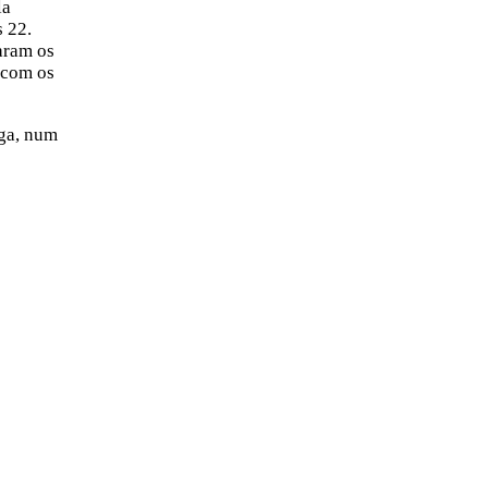
la
s 22.
aram os
 com os
aga, num