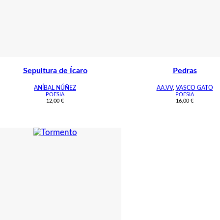
Sepultura de Ícaro
Pedras
ANÍBAL NÚÑEZ
AA.VV
,
VASCO GATO
POESIA
POESIA
12,00
€
16,00
€