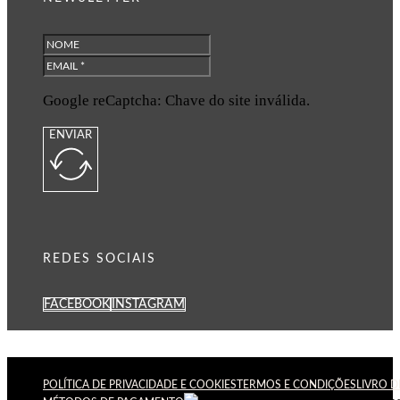
Google reCaptcha: Chave do site inválida.
ENVIAR
REDES SOCIAIS
FACEBOOK
INSTAGRAM
POLÍTICA DE PRIVACIDADE E COOKIES
TERMOS E CONDIÇÕES
LIVRO 