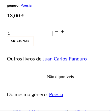
género:
Poesia
13,00
€
Quantidade
de
Alecrim
ADICIONAR
Recém
Cortado
Outros livros de
Juan Carlos Panduro
Não diponíveis
Do mesmo género:
Poesia