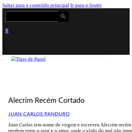
Saltar para o conteúdo principal
Ir para o footer
Search Button
Search
for:
0
Alecrim Recém Cortado
JUAN CARLOS PANDURO
Juan Carlos tem nome de virgem e escreveu Alecrim recém co
perdem entre o suor e o amor, onde a visão do mal não impe