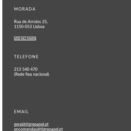
MORADA
Rua de Arroios 25,
1150-053 Lisboa
VER NO MAPA
TELEFONE
213 540 470
(Rede fixa nacional)
EMAIL
geral@tigrepapel.pt
encomendas@tigrepapel.pt