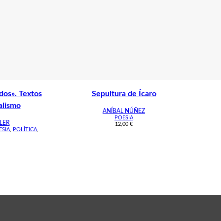
dos». Textos
Sepultura de Ícaro
alismo
ANÍBAL NÚÑEZ
POESIA
LER
12,00
€
ESIA
,
POLÍTICA
,