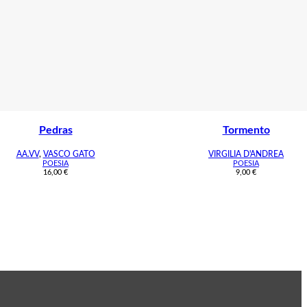
Pedras
Tormento
AA.VV
,
VASCO GATO
VIRGILIA D'ANDREA
POESIA
POESIA
16,00
€
9,00
€