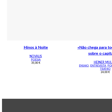
Hinos à Noite
«Não chega para to
sobre o capit
NOVALIS
POESIA
HEINER MUL
35,00
€
ENSAIO
,
ENTREVISTA
,
PO
TEATRO
24,00
€