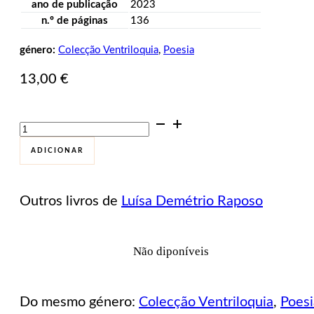
ano de publicação
2023
n.º de páginas
136
género:
Colecção Ventriloquia
,
Poesia
13,00
€
Quantidade
de
O
ADICIONAR
Fogo
do
Fogo
Outros livros de
Luísa Demétrio Raposo
no
Fogo
Não diponíveis
Do mesmo género:
Colecção Ventriloquia
,
Poesi