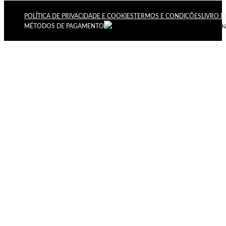
POLÍTICA DE PRIVACIDADE E COOKIES
TERMOS E CONDIÇÕES
LIVRO 
MÉTODOS DE PAGAMENTO