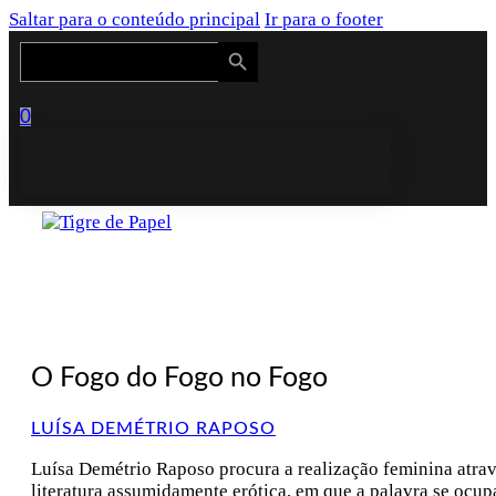
Saltar para o conteúdo principal
Ir para o footer
Search Button
Search
for:
0
O Fogo do Fogo no Fogo
LUÍSA DEMÉTRIO RAPOSO
Luísa Demétrio Raposo procura a realização feminina atra
literatura assumidamente erótica, em que a palavra se ocup