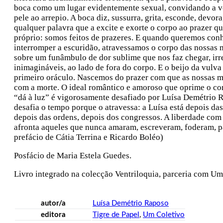
boca como um lugar evidentemente sexual, convidando a vo
pele ao arrepio. A boca diz, sussurra, grita, esconde, devora
qualquer palavra que a excite e exorte o corpo ao prazer qu
próprio: somos feitos de prazeres. E quando queremos con
interromper a escuridão, atravessamos o corpo das nossas
sobre um funâmbulo de dor sublime que nos faz chegar, irr
inimagináveis, ao lado de fora do corpo. E o beijo da vulva
primeiro oráculo. Nascemos do prazer com que as nossas 
com a morte. O ideal romântico e amoroso que oprime o co
“dá à luz” é vigorosamente desafiado por Luísa Demétrio 
desafia o tempo porque o atravessa: a Luísa está depois da
depois das ordens, depois dos congressos. A liberdade com
afronta aqueles que nunca amaram, escreveram, foderam, p
prefácio de Cátia Terrina e Ricardo Boléo)
Posfácio de Maria Estela Guedes.
Livro integrado na colecção Ventriloquia, parceria com Um
autor/a
Luísa Demétrio Raposo
editora
Tigre de Papel
,
Um Coletivo