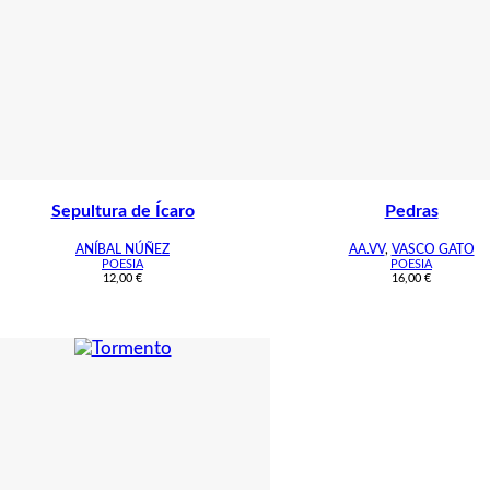
Sepultura de Ícaro
Pedras
ANÍBAL NÚÑEZ
AA.VV
,
VASCO GATO
POESIA
POESIA
12,00
€
16,00
€