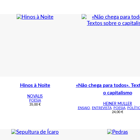
Hinos à Noite
«Não chega para todos». Tex
o capitalismo
NOVALIS
POESIA
HEINER MULLER
35,00
€
ENSAIO
,
ENTREVISTA
,
POESIA
,
POLÍTI
24,00
€