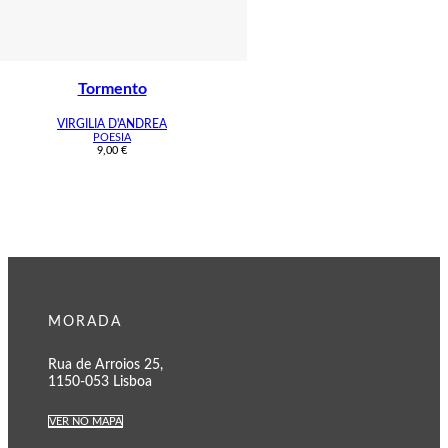
Tormento
VIRGILIA D'ANDREA
POESIA
9,00
€
MORADA
Rua de Arroios 25,
1150-053 Lisboa
VER NO MAPA