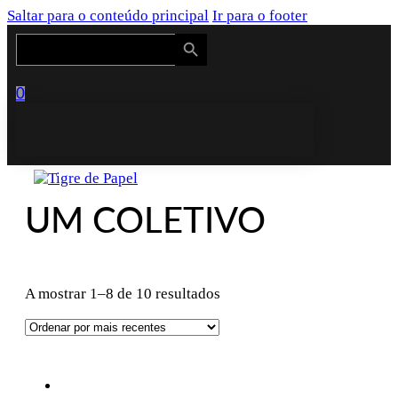
Saltar para o conteúdo principal
Ir para o footer
Search Button
Search
for:
0
UM COLETIVO
Ordenado
A mostrar 1–8 de 10 resultados
por
mais
recentes