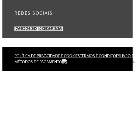
REDES SOCIAIS
FACEBOOK
INSTAGRAM
POLÍTICA DE PRIVACIDADE E COOKIES
TERMOS E CONDIÇÕES
LIVRO 
MÉTODOS DE PAGAMENTO