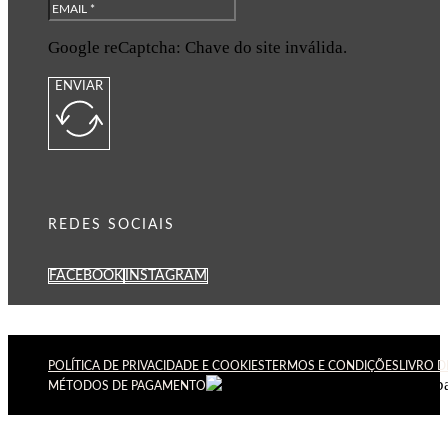
Google reCaptcha: Chave do site inválida.
ENVIAR
REDES SOCIAIS
FACEBOOK
INSTAGRAM
POLÍTICA DE PRIVACIDADE E COOKIES
TERMOS E CONDIÇÕES
LIVRO 
MÉTODOS DE PAGAMENTO