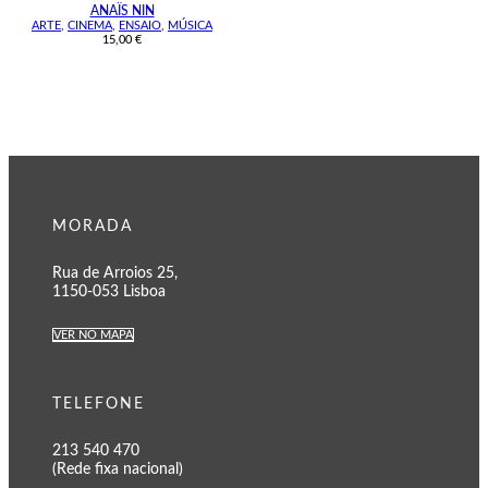
ANAÏS NIN
ARTE
,
CINEMA
,
ENSAIO
,
MÚSICA
15,00
€
MORADA
Rua de Arroios 25,
1150-053 Lisboa
VER NO MAPA
TELEFONE
213 540 470
(Rede fixa nacional)