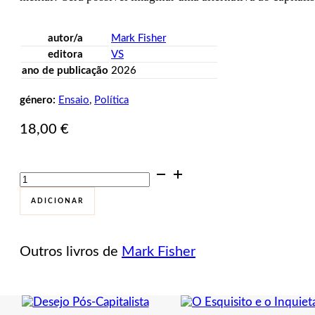
autor/a
Mark Fisher
editora
VS
ano de publicação
2026
género:
Ensaio
,
Política
18,00
€
Quantidade
de
Realismo
ADICIONAR
Capitalista.
Não
Haverá
Outros livros de
Mark Fisher
Alternativa?