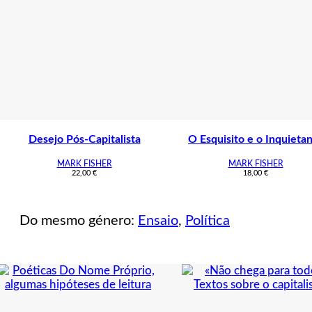
Desejo Pós-Capitalista
O Esquisito e o Inquieta
MARK FISHER
MARK FISHER
22,00
€
18,00
€
Do mesmo género:
Ensaio
,
Política