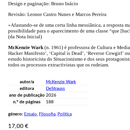
Design e paginação: Bruno Inácio
Revisão: Leonor Castro Nunes e Marcos Pereira
«Afastando-se de uma certa linha messiânica, a resposta ma
possibilidade para o aparecimento de uma classe “que [hack
(da Nota Inicial)
McKenzie Wark
(n. 1961) é professora de Cultura e Media
Hacker Manifesto’, ‘Capital is Dead’, ‘Reverse Cowgirl’ o
estudo historicista do Situacionismo e dos seus protagonis
todos os processos extractivistas que os rodeiam.
autor/a
McKenzie Wark
editora
DeStrauss
ano de publicação
2026
n.º de páginas
188
género:
Ensaio
,
Filosofia
,
Política
17,00
€