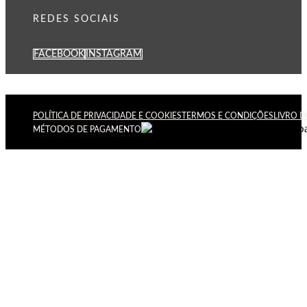
REDES SOCIAIS
FACEBOOK
INSTAGRAM
POLÍTICA DE PRIVACIDADE E COOKIES
TERMOS E CONDIÇÕES
LIVRO 
MÉTODOS DE PAGAMENTO