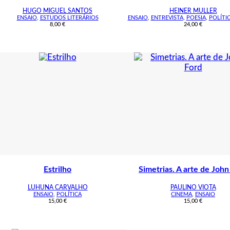
HUGO MIGUEL SANTOS
HEINER MULLER
ENSAIO
,
ESTUDOS LITERÁRIOS
ENSAIO
,
ENTREVISTA
,
POESIA
,
POLÍTI
8,00
€
24,00
€
Estrilho
Simetrias. A arte de John
LUHUNA CARVALHO
PAULINO VIOTA
ENSAIO
,
POLÍTICA
CINEMA
,
ENSAIO
15,00
€
15,00
€