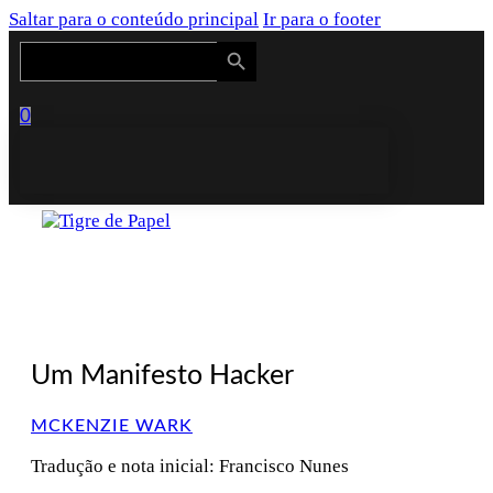
Saltar para o conteúdo principal
Ir para o footer
Search Button
Search
for:
0
Um Manifesto Hacker
MCKENZIE WARK
Tradução e nota inicial: Francisco Nunes