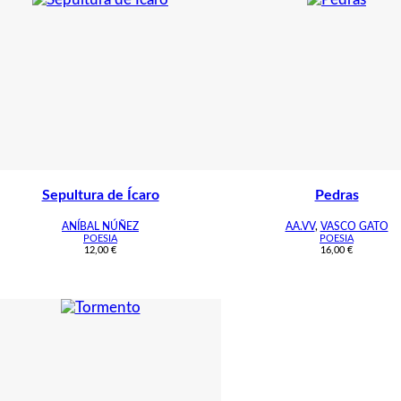
Sepultura de Ícaro
Pedras
ANÍBAL NÚÑEZ
AA.VV
,
VASCO GATO
POESIA
POESIA
12,00
€
16,00
€