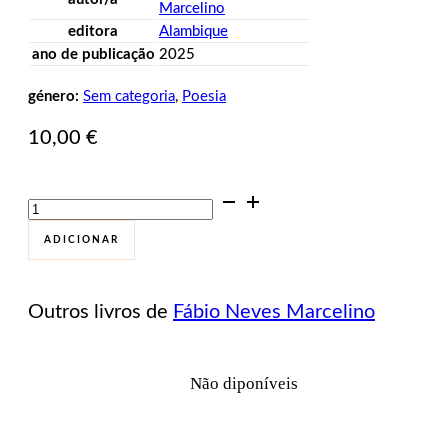
Marcelino
editora
Alambique
ano de publicação
2025
género:
Sem categoria
,
Poesia
10,00
€
Quantidade
de
Terra,
ADICIONAR
Flor
ou
Lira
Outros livros de
Fábio Neves Marcelino
Não diponíveis