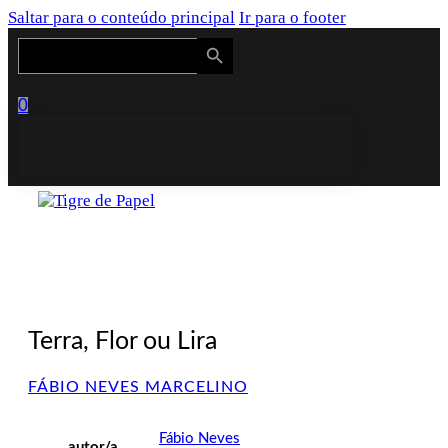
Saltar para o conteúdo principal
Ir para o footer
Search Button
Search
for:
0
Terra, Flor ou Lira
FÁBIO NEVES MARCELINO
Fábio Neves
autor/a