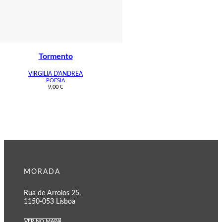
Tormento
VIRGILIA D'ANDREA
POESIA
9,00
€
MORADA
Rua de Arroios 25,
1150-053 Lisboa
VER NO MAPA