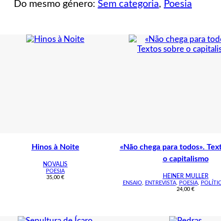
Do mesmo género:
Sem categoria
,
Poesia
Hinos à Noite
«Não chega para todos». Tex
o capitalismo
NOVALIS
POESIA
HEINER MULLER
35,00
€
ENSAIO
,
ENTREVISTA
,
POESIA
,
POLÍTI
24,00
€