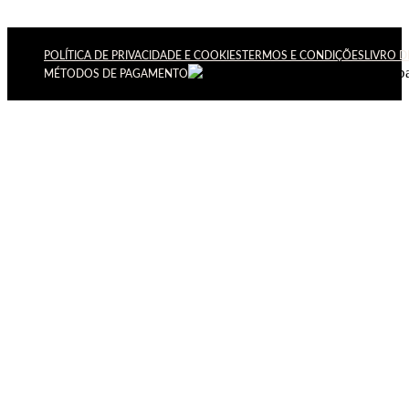
POLÍTICA DE PRIVACIDADE E COOKIES
TERMOS E CONDIÇÕES
LIVRO 
MÉTODOS DE PAGAMENTO