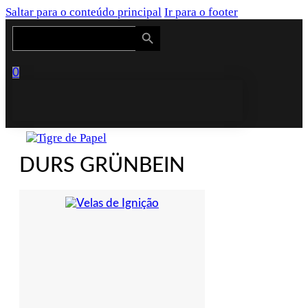
Saltar para o conteúdo principal
Ir para o footer
Search Button
Search
for:
0
DURS GRÜNBEIN