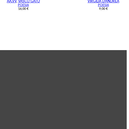
AA.VV
,
VASCO GATO
VIRGILIA D'ANDREA
POESIA
POESIA
16,00
€
9,00
€