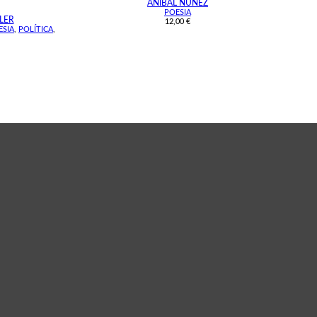
ANÍBAL NÚÑEZ
POESIA
LER
12,00
€
ESIA
,
POLÍTICA
,