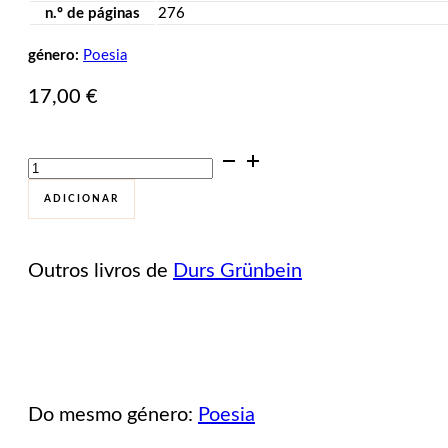
n.º de páginas
276
género:
Poesia
17,00
€
Quantidade
de
Velas
ADICIONAR
de
Ignição
Outros livros de
Durs Grünbein
Do mesmo género:
Poesia