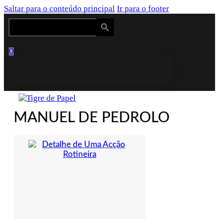
Saltar para o conteúdo principal
Ir para o footer
Search Button
Search
for:
0
MANUEL DE PEDROLO