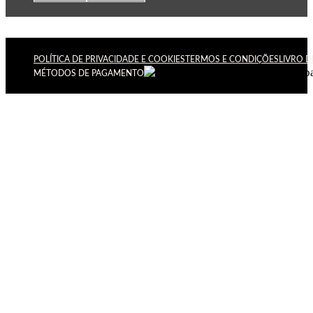
POLÍTICA DE PRIVACIDADE E COOKIES
TERMOS E CONDIÇÕES
LIVRO 
MÉTODOS DE PAGAMENTO