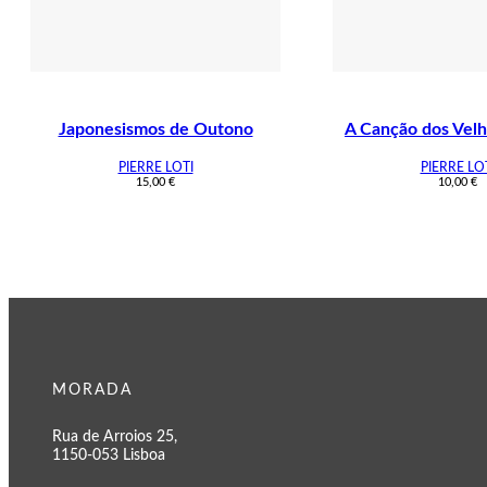
Japonesismos de Outono
A Canção dos Velh
PIERRE LOTI
PIERRE LO
15,00
€
10,00
€
MORADA
Rua de Arroios 25,
1150-053 Lisboa