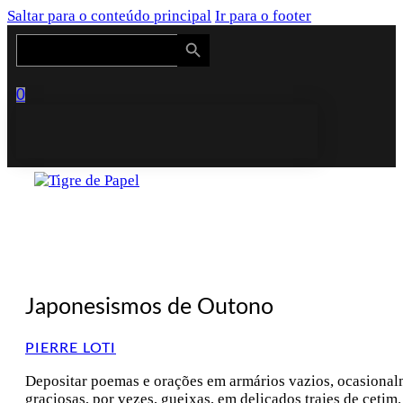
Saltar para o conteúdo principal
Ir para o footer
Search Button
Search
for:
0
Japonesismos de Outono
PIERRE LOTI
Depositar poemas e orações em armários vazios, ocasionalme
graciosas, por vezes, gueixas, em delicados trajes de cetim.