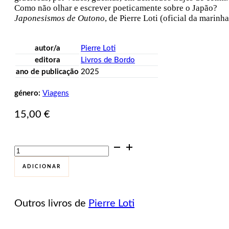
Como não olhar e escrever poeticamente sobre o Japão?
Japonesismos de Outono
, de Pierre Loti (oficial da marin
autor/a
Pierre Loti
editora
Livros de Bordo
ano de publicação
2025
género:
Viagens
15,00
€
Quantidade
de
Japonesismos
ADICIONAR
de
Outono
Outros livros de
Pierre Loti