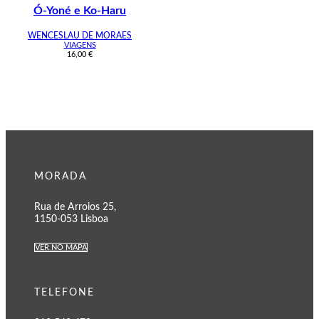
Ó-Yoné e Ko-Haru
WENCESLAU DE MORAES
VIAGENS
16,00
€
MORADA
Rua de Arroios 25,
1150-053 Lisboa
VER NO MAPA
TELEFONE