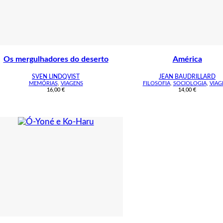
Os mergulhadores do deserto
América
SVEN LINDQVIST
JEAN BAUDRILLARD
MEMÓRIAS
,
VIAGENS
FILOSOFIA
,
SOCIOLOGIA
,
VIAG
16,00
€
14,00
€