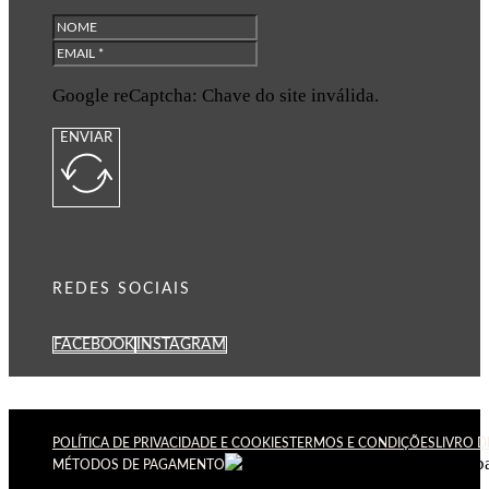
Google reCaptcha: Chave do site inválida.
ENVIAR
REDES SOCIAIS
FACEBOOK
INSTAGRAM
POLÍTICA DE PRIVACIDADE E COOKIES
TERMOS E CONDIÇÕES
LIVRO 
MÉTODOS DE PAGAMENTO