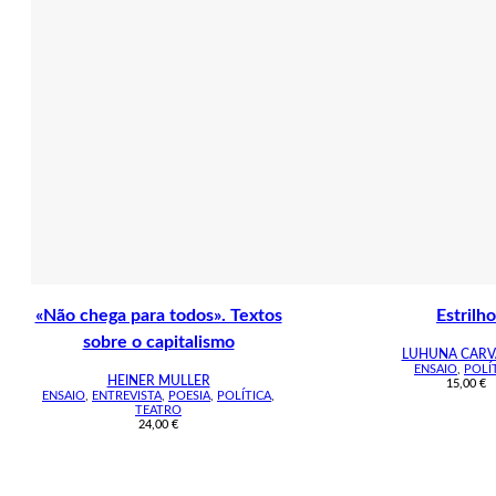
«Não chega para todos». Textos
Estrilho
sobre o capitalismo
LUHUNA CAR
ENSAIO
,
POLÍ
HEINER MULLER
15,00
€
ENSAIO
,
ENTREVISTA
,
POESIA
,
POLÍTICA
,
TEATRO
24,00
€