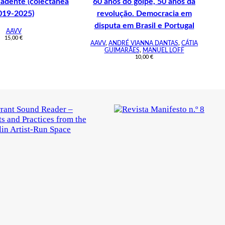
cadente (colectânea
60 anos do golpe, 50 anos da
019-2025)
revolução. Democracia em
disputa em Brasil e Portugal
AAVV
15,00
€
AAVV
,
ANDRÉ VIANNA DANTAS
,
CÁTIA
GUIMARÃES
,
MANUEL LOFF
10,00
€