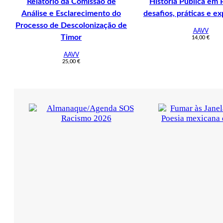
Relatório da Comissão de
História Pública em 
Análise e Esclarecimento do
desafios, práticas e e
Processo de Descolonização de
AAVV
Timor
14,00
€
AAVV
25,00
€