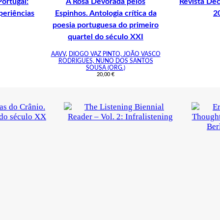
Portugal:
A Rosa Devorada pelos
Revista De
xperiências
Espinhos. Antologia crítica da
2
poesia portuguesa do primeiro
quartel do século XXI
AAVV
,
DIOGO VAZ PINTO, JOÃO VASCO
RODRIGUES, NUNO DOS SANTOS
SOUSA (ORG.)
20,00
€