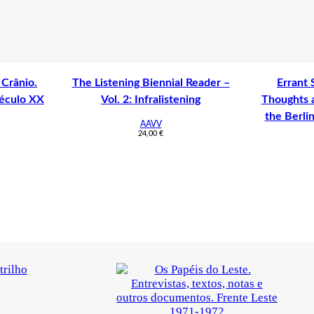
 Crânio.
The Listening Biennial Reader –
Errant
século XX
Vol. 2: Infralistening
Thoughts 
the Berli
AAVV
24,00
€