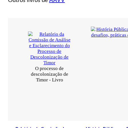
Outros livros de
AAVV
De
Bagdade
a
Paris
O processo de
descolonização de
Timor - Livro