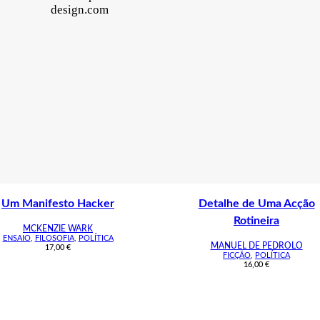
design.com
Um Manifesto Hacker
Detalhe de Uma Acção
Rotineira
MCKENZIE WARK
ENSAIO
,
FILOSOFIA
,
POLÍTICA
MANUEL DE PEDROLO
17,00
€
FICÇÃO
,
POLÍTICA
16,00
€