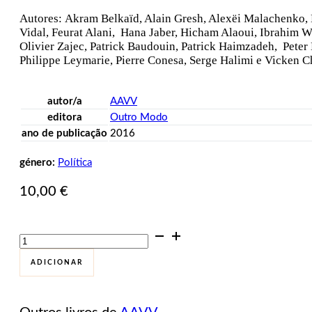
Autores: Akram Belkaïd, Alain Gresh, Alexëi Malachenko, 
Vidal, Feurat Alani, Hana Jaber, Hicham Alaoui, Ibrahim Wa
Olivier Zajec, Patrick Baudouin, Patrick Haimzadeh, Peter 
Philippe Leymarie, Pierre Conesa, Serge Halimi e Vicken C
autor/a
AAVV
editora
Outro Modo
ano de publicação
2016
género:
Política
10,00
€
Quantidade
de
A
ADICIONAR
Engrenagem
do
Terror.