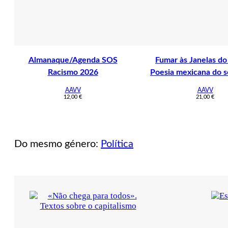
Almanaque/Agenda SOS
Fumar às Janelas do
Racismo 2026
Poesia mexicana do 
AAVV
AAVV
12,00
€
21,00
€
Do mesmo género:
Política