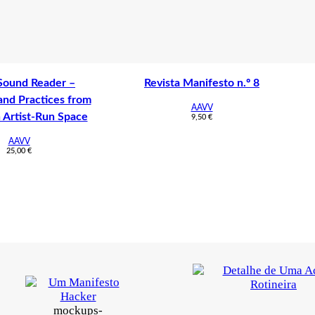
 Sound Reader –
Revista Manifesto n.º 8
and Practices from
AAVV
n Artist-Run Space
9,50
€
AAVV
25,00
€
mockups-