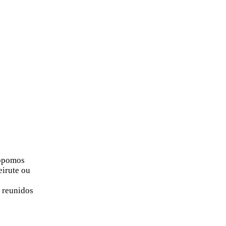
ropomos
eirute ou
i reunidos
e