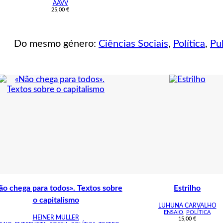
AAVV
25,00
€
Do mesmo género:
Ciências Sociais
,
Política
,
Pu
ão chega para todos». Textos sobre
Estrilho
o capitalismo
LUHUNA CARVALHO
ENSAIO
,
POLÍTICA
HEINER MULLER
15,00
€