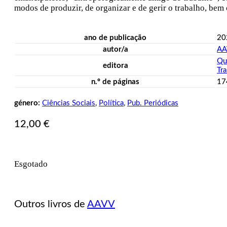
modos de produzir, de organizar e de gerir o trabalho, bem 
ano de publicação
20
autor/a
AA
Qu
editora
Tr
n.º de páginas
17
género:
Ciências Sociais
,
Política
,
Pub. Periódicas
12,00
€
Esgotado
Outros livros de
AAVV