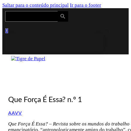
Saltar para o conteúdo principal
Ir para o footer
Search Button
Search
for:
0
Que Força É Essa? n.º 1
AAVV
Que Força É Essa? – Revista sobre os mundos do trabalho
emancipatório, “antropologicamente amigo do trabalho”, co