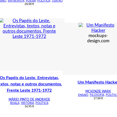
SAIO
,
ENTREVISTA
,
POESIA
,
POLÍTICA
,
TEATRO
24,00
€
mockups-
design.com
Os Papéis do Leste. Entrevistas,
Um Manifesto Hacke
extos, notas e outros documentos.
Frente Leste 1971-1972
MCKENZIE WARK
ENSAIO
,
FILOSOFIA
,
POLÍTIC
17,00
€
MÁRIO PINTO DE ANDRADE
BUALA
,
HISTÓRIA
,
POLÍTICA
14,95
€