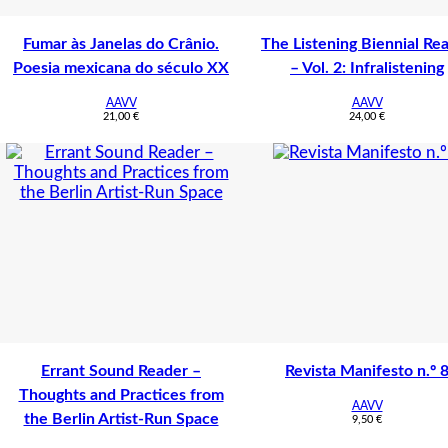
Fumar às Janelas do Crânio.
The Listening Biennial Re
Poesia mexicana do século XX
– Vol. 2: Infralistening
AAVV
AAVV
21,00
€
24,00
€
Errant Sound Reader –
Revista Manifesto n.º 
Thoughts and Practices from
AAVV
the Berlin Artist-Run Space
9,50
€