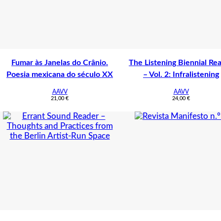
Fumar às Janelas do Crânio.
The Listening Biennial Re
Poesia mexicana do século XX
– Vol. 2: Infralistening
AAVV
AAVV
21,00
€
24,00
€