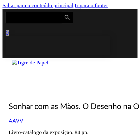
Saltar para o conteúdo principal
Ir para o footer
Search Button
Search
for:
0
Sonhar com as Mãos. O Desenho na Ob
AAVV
Livro-catálogo da exposição. 84 pp.