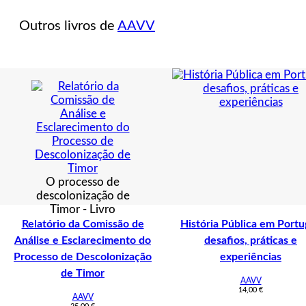
as
Mãos.
Outros livros de
AAVV
O
Desenho
na
Obra
de
Mário
Dionísio
O processo de
descolonização de
Timor - Livro
Relatório da Comissão de
História Pública em Portu
Análise e Esclarecimento do
desafios, práticas e
Processo de Descolonização
experiências
de Timor
AAVV
14,00
€
AAVV