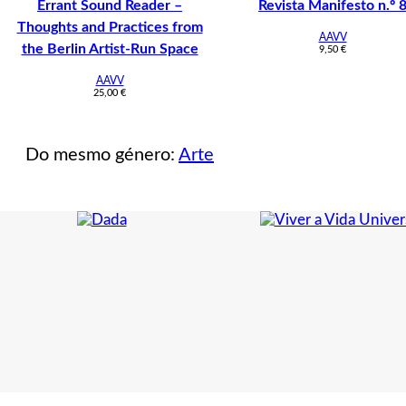
Errant Sound Reader –
Revista Manifesto n.º 
Thoughts and Practices from
AAVV
the Berlin Artist-Run Space
9,50
€
AAVV
25,00
€
Do mesmo género:
Arte