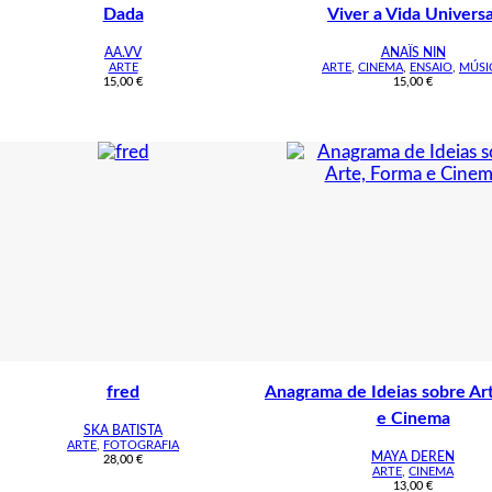
Dada
Viver a Vida Universa
AA.VV
ANAÏS NIN
ARTE
ARTE
,
CINEMA
,
ENSAIO
,
MÚSI
15,00
€
15,00
€
fred
Anagrama de Ideias sobre Ar
e Cinema
SKA BATISTA
ARTE
,
FOTOGRAFIA
MAYA DEREN
28,00
€
ARTE
,
CINEMA
13,00
€