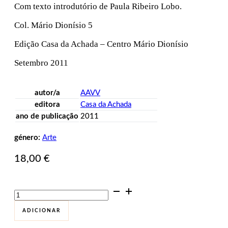
Com texto introdutório de Paula Ribeiro Lobo.
Col. Mário Dionísio 5
Edição Casa da Achada – Centro Mário Dionísio
Setembro 2011
autor/a
AAVV
editora
Casa da Achada
ano de publicação
2011
género:
Arte
18,00
€
Quantidade
de
Sonhar
ADICIONAR
com