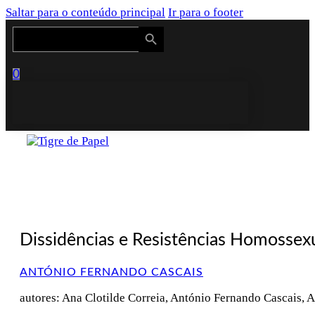
Saltar para o conteúdo principal
Ir para o footer
Search Button
Search
for:
0
Dissidências e Resistências Homossex
ANTÓNIO FERNANDO CASCAIS
autores: Ana Clotilde Correia, António Fernando Cascais, 