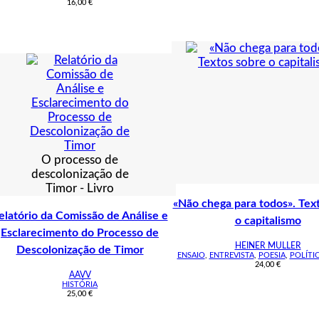
16,00
€
O processo de
descolonização de
Timor - Livro
«Não chega para todos». Tex
elatório da Comissão de Análise e
o capitalismo
Esclarecimento do Processo de
HEINER MULLER
Descolonização de Timor
ENSAIO
,
ENTREVISTA
,
POESIA
,
POLÍTI
24,00
€
AAVV
HISTÓRIA
25,00
€