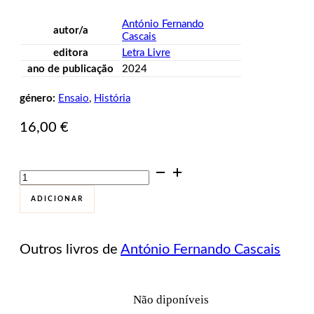
António Fernando
autor/a
Cascais
editora
Letra Livre
ano de publicação
2024
género:
Ensaio
,
História
16,00
€
Quantidade
de
Dissidências
ADICIONAR
e
Resistências
Homossexuais
Outros livros de
António Fernando Cascais
no
século
XX
Português
Não diponíveis