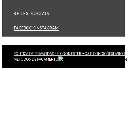
REDES SOCIAIS
FACEBOOK
INSTAGRAM
POLÍTICA DE PRIVACIDADE E COOKIES
TERMOS E CONDIÇÕES
LIVRO 
MÉTODOS DE PAGAMENTO