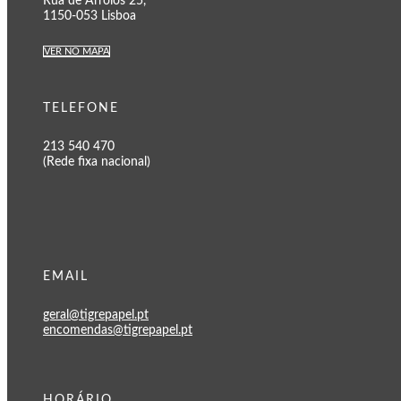
Rua de Arroios 25,
1150-053 Lisboa
VER NO MAPA
TELEFONE
213 540 470
(Rede fixa nacional)
EMAIL
geral@tigrepapel.pt
encomendas@tigrepapel.pt
HORÁRIO