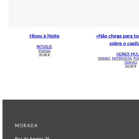
Hinos à Noite
«Não chega para to
sobre o capit
NOVALIS
POESIA
HEINER MUL
35,00
€
ENSAIO
,
ENTREVISTA
,
PO
TEATRO
24,00
€
MORADA