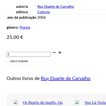
autor/a
Ruy Duarte de Carvalho
editora
Cotovia
ano de publicação
2006
género:
Poesia
25,00
€
Quantidade
de
Lavra.
ADICIONAR
Poesia
Reunida
(1970/2000)
Outros livros de
Ruy Duarte de Carvalho