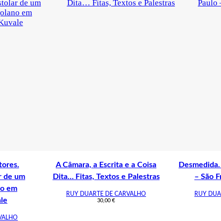
tores.
A Câmara, a Escrita e a Coisa
Desmedida. 
r de um
Dita… Fitas, Textos e Palestras
– São F
no em
RUY DUARTE DE CARVALHO
RUY DUA
ale
30,00
€
VALHO