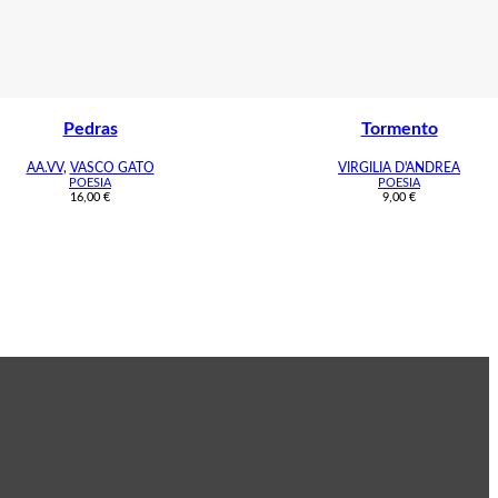
Pedras
Tormento
AA.VV
,
VASCO GATO
VIRGILIA D'ANDREA
POESIA
POESIA
16,00
€
9,00
€