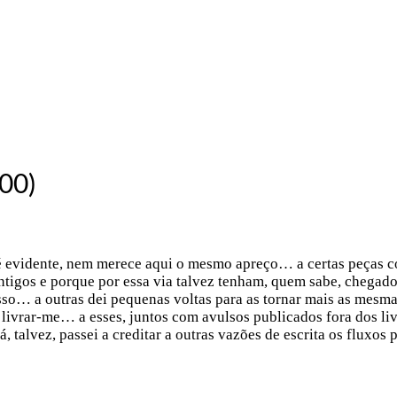
00)
é evidente, nem merece aqui o mesmo apreço… a certas peças c
antigos e porque por essa via talvez tenham, quem sabe, chegado
sso… a outras dei pequenas voltas para as tornar mais as mesma
 livrar-me… a esses, juntos com avulsos publicados fora dos li
talvez, passei a creditar a outras vazões de escrita os fluxos 