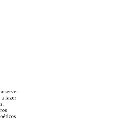
onservei-
 a fazer
s,
vros
poéticos