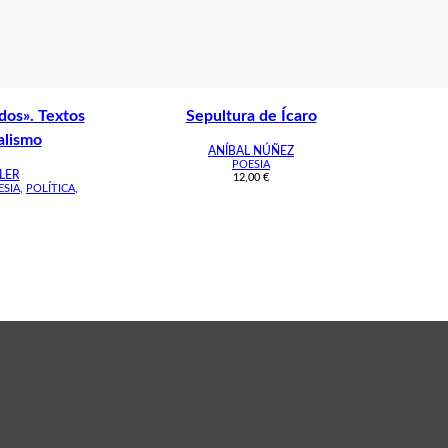
dos». Textos
Sepultura de Ícaro
alismo
ANÍBAL NÚÑEZ
POESIA
LER
12,00
€
ESIA
,
POLÍTICA
,