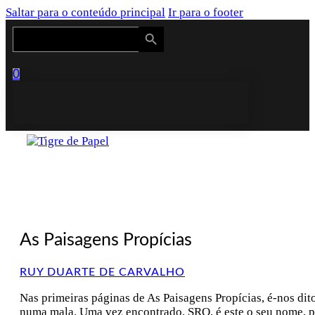
Saltar para o conteúdo principal
Ir para o footer
Search Button
Search
for:
0
As Paisagens Propícias
RUY DUARTE DE CARVALHO
Nas primeiras páginas de As Paisagens Propícias, é-nos di
numa mala. Uma vez encontrado, SRO, é este o seu nome, pe