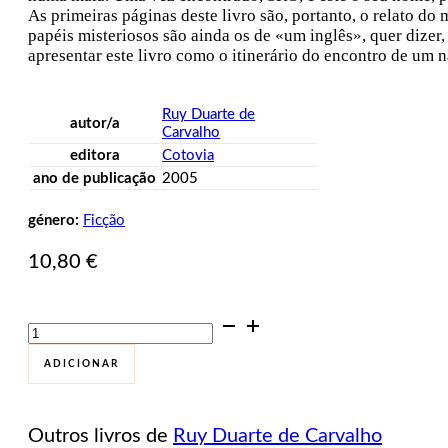
As primeiras páginas deste livro são, portanto, o relato d
papéis misteriosos são ainda os de «um inglês», quer dizer
apresentar este livro como o itinerário do encontro de um 
Ruy Duarte de
autor/a
Carvalho
editora
Cotovia
ano de publicação
2005
género:
Ficção
10,80
€
Quantidade
de
As
ADICIONAR
Paisagens
Propícias
Outros livros de
Ruy Duarte de Carvalho