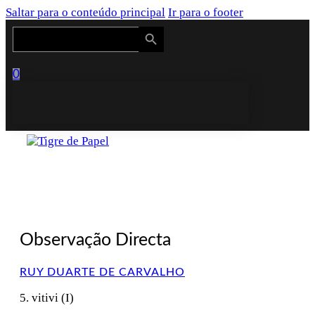
Saltar para o conteúdo principal
Ir para o footer
Search Button
Search
for:
0
Observação Directa
RUY DUARTE DE CARVALHO
5. vitivi (I)