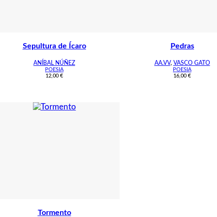
Sepultura de Ícaro
Pedras
ANÍBAL NÚÑEZ
AA.VV
,
VASCO GATO
POESIA
POESIA
12,00
€
16,00
€
Tormento