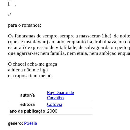
[…]
//
para o romance:
Os fantasmas de sempre, sempre a massacrar-(lhe), de noite 
(que se instalavam) ao lado, enquanto lia, trabalhava, ou c
estar ali? expressão de vitalidade, de salvaguarda ou peito 
que agarrar-se: nem família, nem etnia, nem ambição enqu
O chacal acha-me graça
a hiena não me liga
e a raposa tem-me pó.
Ruy Duarte de
autor/a
Carvalho
editora
Cotovia
ano de publicação
2000
género:
Poesia