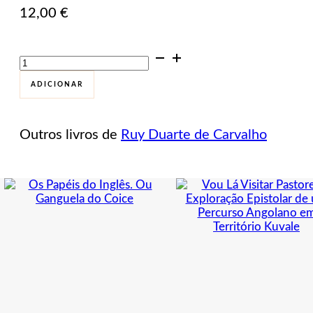
12,00
€
Quantidade
de
Observação
ADICIONAR
Directa
Outros livros de
Ruy Duarte de Carvalho