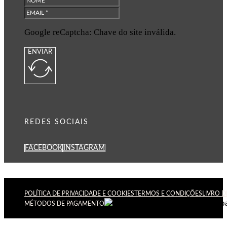
Google reCaptcha: Chave do site inválida.
ENVIAR
REDES SOCIAIS
FACEBOOK
INSTAGRAM
POLÍTICA DE PRIVACIDADE E COOKIES
TERMOS E CONDIÇÕES
LIVRO 
MÉTODOS DE PAGAMENTO