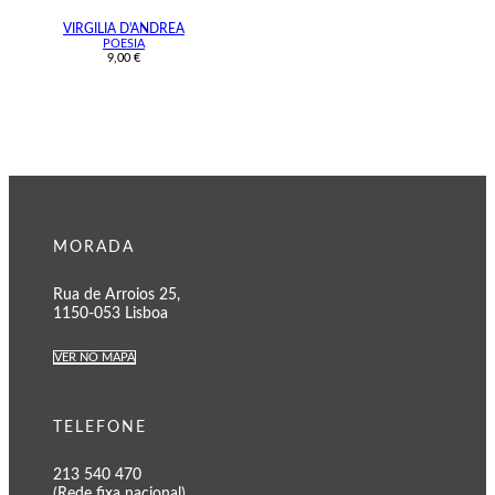
VIRGILIA D'ANDREA
POESIA
9,00
€
MORADA
Rua de Arroios 25,
1150-053 Lisboa
VER NO MAPA
TELEFONE
213 540 470
(Rede fixa nacional)